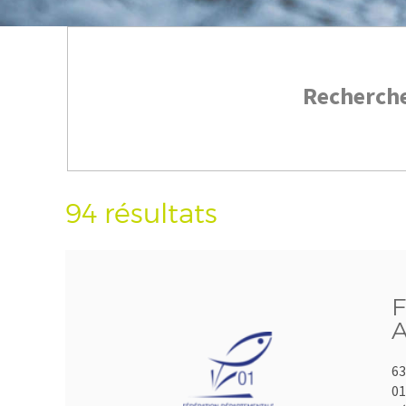
Recherch
94 résultats
F
A
63
01