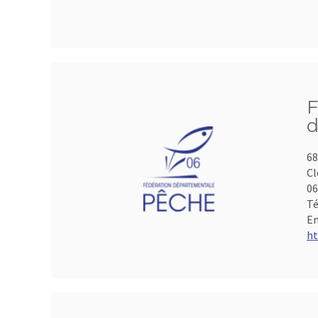
F
d
68
Cl
06
Té
Em
ht