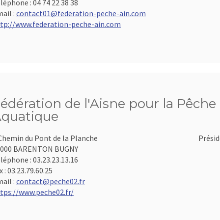
léphone :
04 74 22 38 38
ail :
contact01@federation-peche-ain.com
tp://www.federation-peche-ain.com
édération de l'Aisne pour la Pêche 
quatique
Chemin du Pont de la Planche
Présid
2000 BARENTON BUGNY
léphone :
03.23.23.13.16
x :
03.23.79.60.25
ail :
contact@peche02.fr
tps://www.peche02.fr/