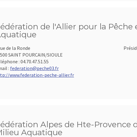
édération de l'Allier pour la Pêche 
quatique
rue de la Ronde
Présid
3500 SAINT POURCAIN/SIOULE
léphone :
04.70.47.51.55
ail :
federation@peche03.fr
tp://www.federation-peche-allier.fr
édération Alpes de Hte-Provence d
ilieu Aquatique