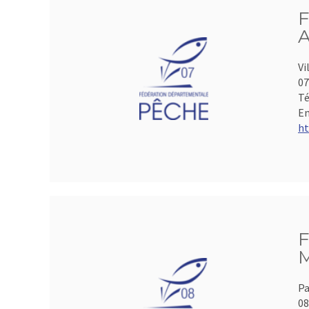
F
A
Vi
07
Té
Em
ht
F
M
Pa
0