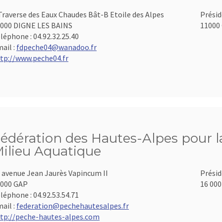
Traverse des Eaux Chaudes Bât-B Etoile des Alpes
Présid
000 DIGNE LES BAINS
11000 
léphone :
04.92.32.25.40
ail :
fdpeche04@wanadoo.fr
tp://www.peche04.fr
édération des Hautes-Alpes pour la
ilieu Aquatique
 avenue Jean Jaurès Vapincum II
Présid
000 GAP
16 000
léphone :
04.92.53.54.71
ail :
federation@pechehautesalpes.fr
tp://peche-hautes-alpes.com