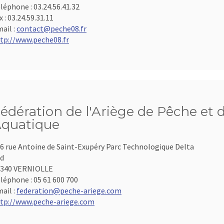
léphone :
03.24.56.41.32
x :
03.24.59.31.11
ail :
contact@peche08.fr
tp://www.peche08.fr
édération de l'Ariège de Pêche et 
quatique
6 rue Antoine de Saint-Exupéry Parc Technologique Delta
d
9340 VERNIOLLE
léphone :
05 61 600 700
ail :
federation@peche-ariege.com
tp://www.peche-ariege.com