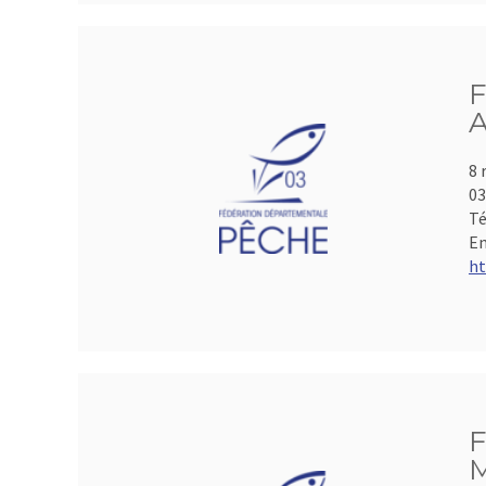
F
A
8 
0
Té
Em
ht
F
M