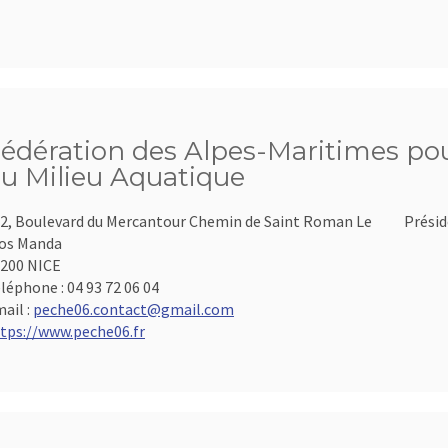
édération des Alpes-Maritimes pour
u Milieu Aquatique
2, Boulevard du Mercantour Chemin de Saint Roman Le
Présid
os Manda
200 NICE
léphone :
04 93 72 06 04
ail :
peche06.contact@gmail.com
tps://www.peche06.fr