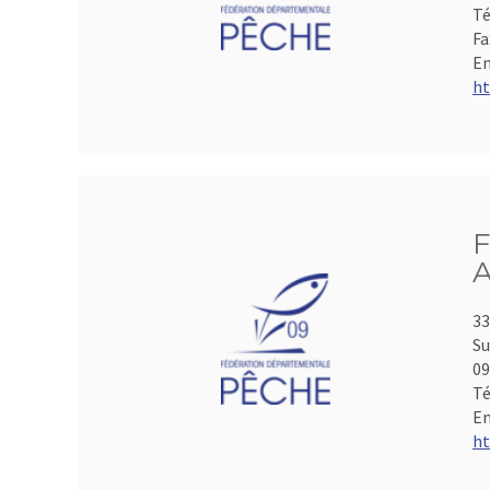
Té
Fa
Em
ht
F
A
33
Su
0
Té
Em
ht