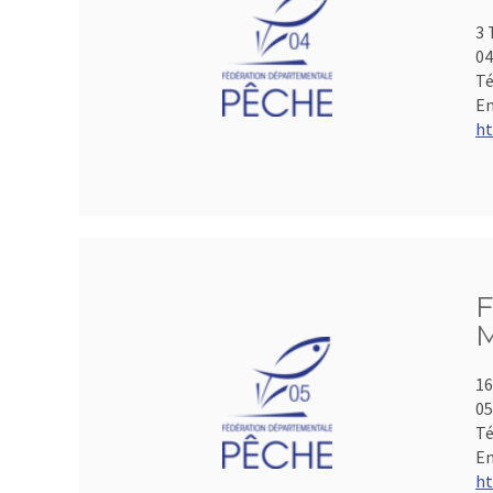
3 
04
Té
Em
ht
F
M
16
05
Té
Em
ht