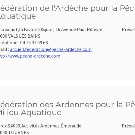
édération de l'Ardèche pour la Pêch
quatique
lla &quot,la Favorite&quot, 16 Avenue Paul Ribeyre
Présid
600 VALS LES BAINS
léphone :
04.75.37.09.68
ail :
accueil.federation@peche-ardeche.com
tp://www.peche-ardeche.com
édération des Ardennes pour la Pê
ilieu Aquatique
rc d&#039,Activités Ardennes Émeraude
Présid
8090 TOURNES