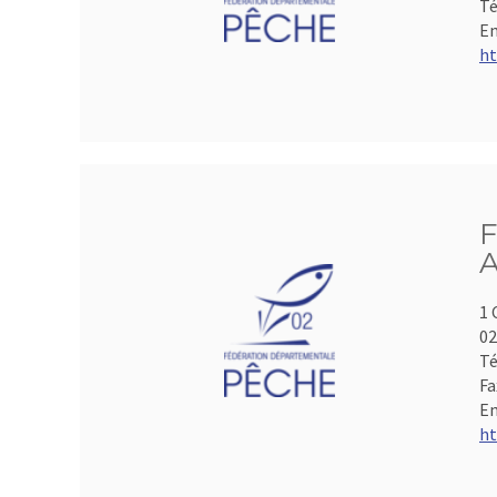
Té
Em
ht
F
A
1 
0
Té
Fa
Em
ht