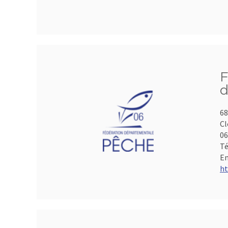
F
d
68
Cl
06
Té
Em
ht