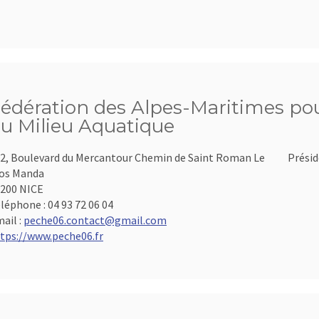
édération des Alpes-Maritimes pour
u Milieu Aquatique
2, Boulevard du Mercantour Chemin de Saint Roman Le
Présid
os Manda
200 NICE
léphone :
04 93 72 06 04
ail :
peche06.contact@gmail.com
tps://www.peche06.fr