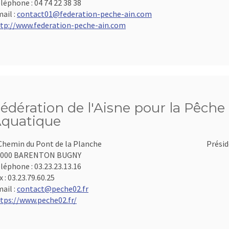
léphone :
04 74 22 38 38
ail :
contact01@federation-peche-ain.com
tp://www.federation-peche-ain.com
édération de l'Aisne pour la Pêche 
quatique
Chemin du Pont de la Planche
Présid
2000 BARENTON BUGNY
léphone :
03.23.23.13.16
x :
03.23.79.60.25
ail :
contact@peche02.fr
tps://www.peche02.fr/