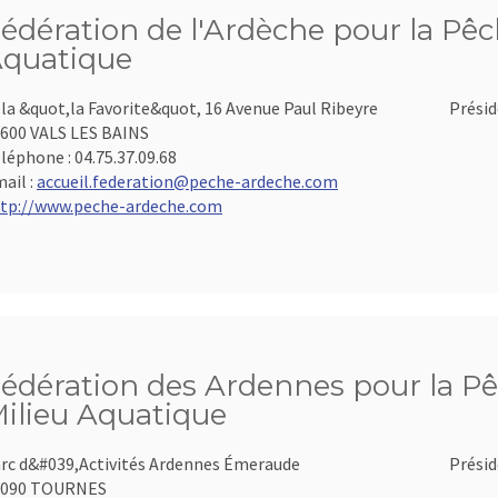
édération de l'Ardèche pour la Pêch
quatique
lla &quot,la Favorite&quot, 16 Avenue Paul Ribeyre
Présid
600 VALS LES BAINS
léphone :
04.75.37.09.68
ail :
accueil.federation@peche-ardeche.com
tp://www.peche-ardeche.com
édération des Ardennes pour la Pê
ilieu Aquatique
rc d&#039,Activités Ardennes Émeraude
Présid
8090 TOURNES