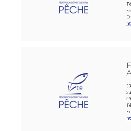
Té
Fa
Em
ht
F
A
33
Su
0
Té
Em
ht