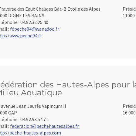
Traverse des Eaux Chaudes Bât-B Etoile des Alpes
Présid
000 DIGNE LES BAINS
11000 
léphone :
04.92.32.25.40
ail :
fdpeche04@wanadoo.fr
tp://www.peche04.fr
édération des Hautes-Alpes pour la
ilieu Aquatique
 avenue Jean Jaurès Vapincum II
Présid
000 GAP
16 000
léphone :
04.92.53.54.71
ail :
federation@pechehautesalpes.fr
tp://peche-hautes-alpes.com