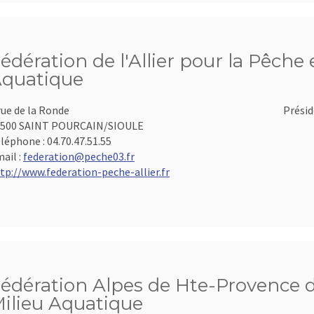
édération de l'Allier pour la Pêche 
quatique
rue de la Ronde
Présid
3500 SAINT POURCAIN/SIOULE
léphone :
04.70.47.51.55
ail :
federation@peche03.fr
tp://www.federation-peche-allier.fr
édération Alpes de Hte-Provence d
ilieu Aquatique