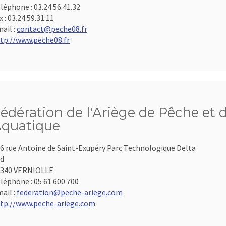
léphone :
03.24.56.41.32
x :
03.24.59.31.11
ail :
contact@peche08.fr
tp://www.peche08.fr
édération de l'Ariège de Pêche et 
quatique
6 rue Antoine de Saint-Exupéry Parc Technologique Delta
d
9340 VERNIOLLE
léphone :
05 61 600 700
ail :
federation@peche-ariege.com
tp://www.peche-ariege.com