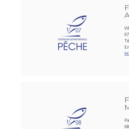
F
A
Vi
07
Té
Em
ht
F
M
Pa
0