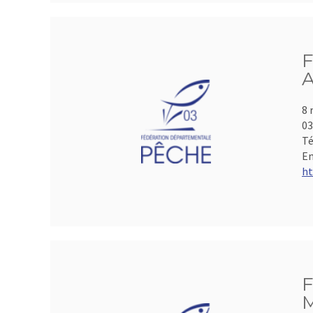
F
A
8 
0
Té
Em
ht
F
M