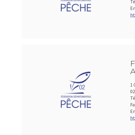
Té
Em
ht
F
A
1 
0
Té
Fa
Em
ht