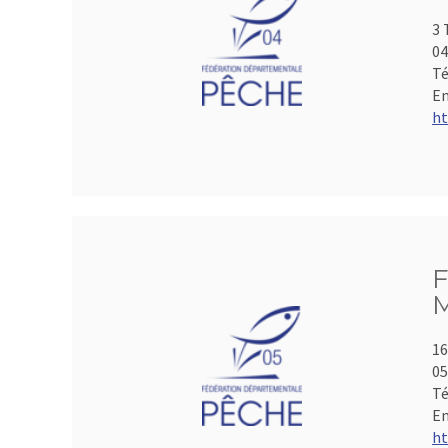
3 
04
Té
Em
ht
F
M
16
05
Té
Em
ht