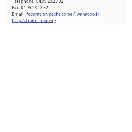
Téléphone :
04.95.23.13.32
Fax :
04.95.23.13.32
Email :
federation.peche.corse@wanadoo.fr
http://truitecorse.org
CONTACT
Fédération de l'Eure pour la pêche et la