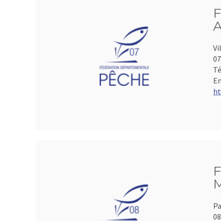
F
A
Vi
07
Té
Em
ht
F
M
Pa
0