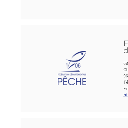
F
d
68
Cl
06
Té
Em
ht