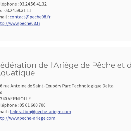
léphone :
03.24.56.41.32
x :
03.24.59.31.11
ail :
contact@peche08.fr
tp://www.peche08.fr
édération de l'Ariège de Pêche et 
quatique
6 rue Antoine de Saint-Exupéry Parc Technologique Delta
d
9340 VERNIOLLE
léphone :
05 61 600 700
ail :
federation@peche-ariege.com
tp://www.peche-ariege.com