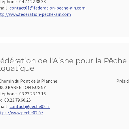
léphone :
04 74 22 38 38
ail :
contact01@federation-peche-ain.com
tp://www.federation-peche-ain.com
édération de l'Aisne pour la Pêche 
quatique
Chemin du Pont de la Planche
Présid
2000 BARENTON BUGNY
léphone :
03.23.23.13.16
x :
03.23.79.60.25
ail :
contact@peche02.fr
tps://www.peche02.fr/