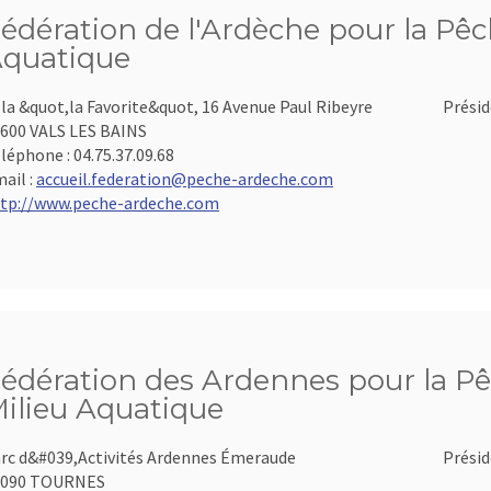
édération de l'Ardèche pour la Pêch
quatique
lla &quot,la Favorite&quot, 16 Avenue Paul Ribeyre
Présid
600 VALS LES BAINS
léphone :
04.75.37.09.68
ail :
accueil.federation@peche-ardeche.com
tp://www.peche-ardeche.com
édération des Ardennes pour la Pê
ilieu Aquatique
rc d&#039,Activités Ardennes Émeraude
Présid
8090 TOURNES