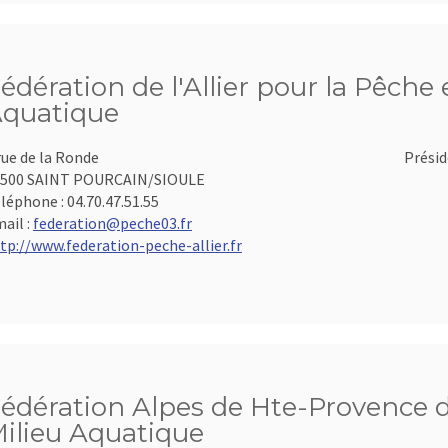
édération de l'Allier pour la Pêche 
quatique
rue de la Ronde
Présid
3500 SAINT POURCAIN/SIOULE
léphone :
04.70.47.51.55
ail :
federation@peche03.fr
tp://www.federation-peche-allier.fr
édération Alpes de Hte-Provence d
ilieu Aquatique