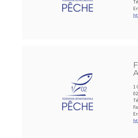
Té
Em
ht
F
A
1 
0
Té
Fa
Em
ht