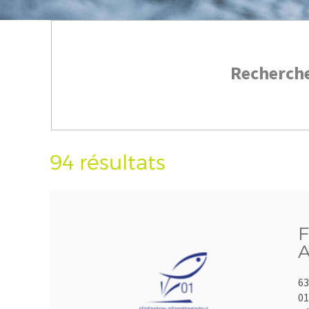
Recherch
94 résultats
F
A
63
01