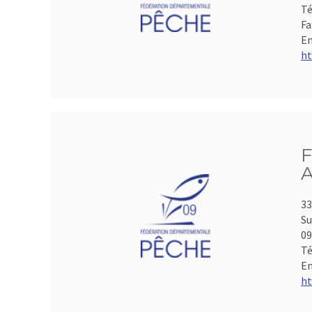
Té
Fa
Em
ht
F
A
33
Su
0
Té
Em
ht