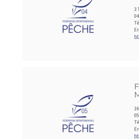
3 
04
Té
Em
ht
F
M
16
05
Té
Em
ht