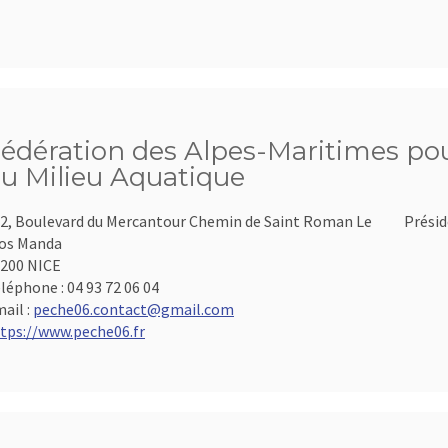
édération des Alpes-Maritimes pour
u Milieu Aquatique
2, Boulevard du Mercantour Chemin de Saint Roman Le
Présid
os Manda
200 NICE
léphone :
04 93 72 06 04
ail :
peche06.contact@gmail.com
tps://www.peche06.fr