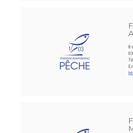
F
A
8 
0
Té
Em
ht
F
M