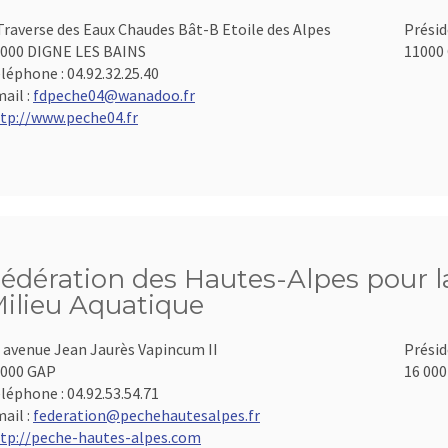
Traverse des Eaux Chaudes Bât-B Etoile des Alpes
Présid
000 DIGNE LES BAINS
11000 
léphone :
04.92.32.25.40
ail :
fdpeche04@wanadoo.fr
tp://www.peche04.fr
édération des Hautes-Alpes pour la
ilieu Aquatique
 avenue Jean Jaurès Vapincum II
Présid
000 GAP
16 000
léphone :
04.92.53.54.71
ail :
federation@pechehautesalpes.fr
tp://peche-hautes-alpes.com